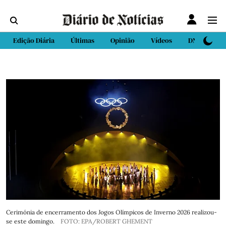
Edição Diária
Últimas
Opinião
Vídeos
DN Sport
Cerimónia de encerramento dos Jogos Olímpicos de Inverno 2026 realizou-
se este domingo.
FOTO: EPA/ROBERT GHEMENT