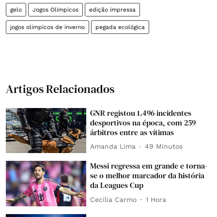
gelo
Jogos Olimpicos
edição impressa
jogos olimpicos de inverno
pegada ecológica
Artigos Relacionados
GNR registou 1.496 incidentes
desportivos na época, com 259
árbitros entre as vítimas
Amanda Lima
49 Minutos
Messi regressa em grande e torna-
se o melhor marcador da história
da Leagues Cup
Cecília Carmo
1 Hora