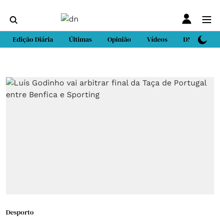
Edição Diária
Últimas
Opinião
Vídeos
DN Sport
Desporto