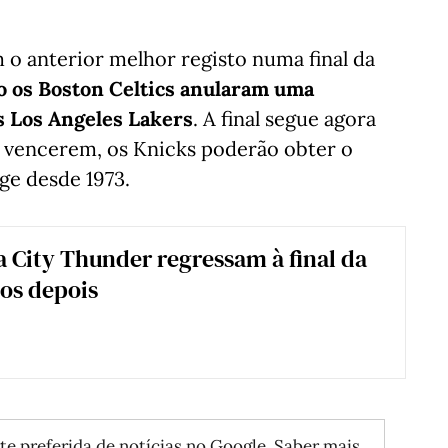
o anterior melhor registo numa final da
o os Boston Celtics anularam uma
s Los Angeles Lakers
. A final segue agora
e vencerem, os Knicks poderão obter o
ge desde 1973.
City Thunder regressam à final da
os depois
te preferida de notícias no Google.
Saber mais