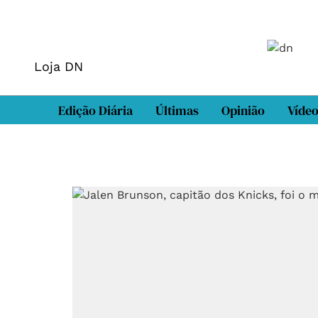
Loja DN
Edição Diária
Últimas
Opinião
Víde