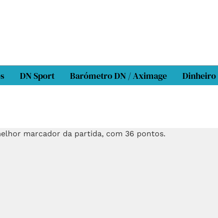
os
DN Sport
Barómetro DN / Aximage
Dinheiro