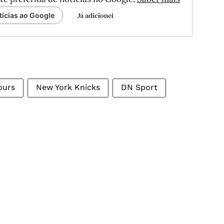
Já adicionei
tícias ao Google
purs
New York Knicks
DN Sport