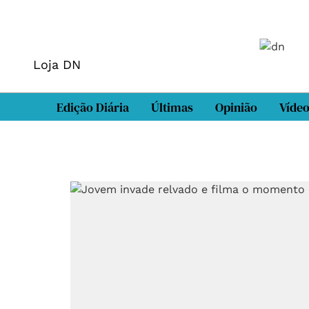
Loja DN
Edição Diária
Últimas
Opinião
Víde