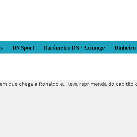
os
DN Sport
Barómetro DN / Aximage
Dinheiro