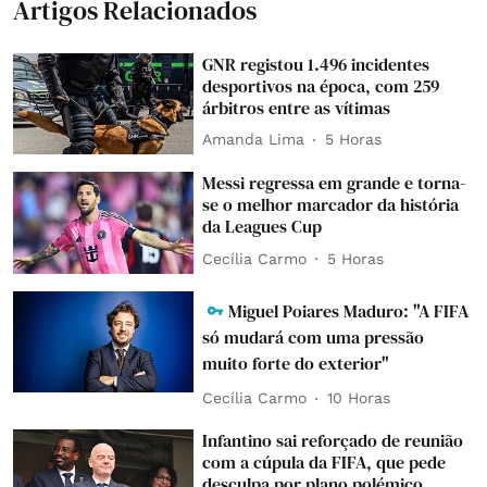
Artigos Relacionados
GNR registou 1.496 incidentes
desportivos na época, com 259
árbitros entre as vítimas
Amanda Lima
5 Horas
Messi regressa em grande e torna-
se o melhor marcador da história
da Leagues Cup
Cecília Carmo
5 Horas
Miguel Poiares Maduro: "A FIFA
só mudará com uma pressão
muito forte do exterior"
Cecília Carmo
10 Horas
Infantino sai reforçado de reunião
com a cúpula da FIFA, que pede
desculpa por plano polémico