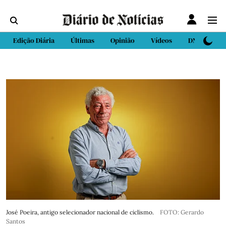
Edição Diária
Últimas
Opinião
Vídeos
DN Sport
José Poeira, antigo selecionador nacional de ciclismo.
FOTO: Gerardo
Santos