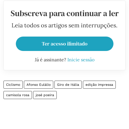
Subscreva para continuar a ler
Leia todos os artigos sem interrupções.
Ter acesso ilimitado
Já é assinante?
Inicie sessão
Ciclismo
Afonso Eulálio
Giro de Itália
edição impressa
camisola rosa
josé poeira