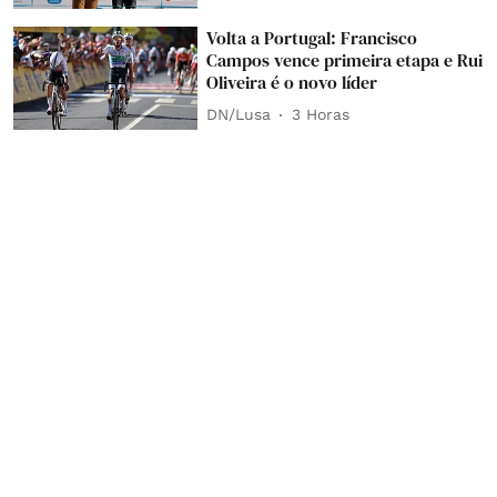
Volta a Portugal: Francisco
Campos vence primeira etapa e Rui
Oliveira é o novo líder
DN/Lusa
3 Horas