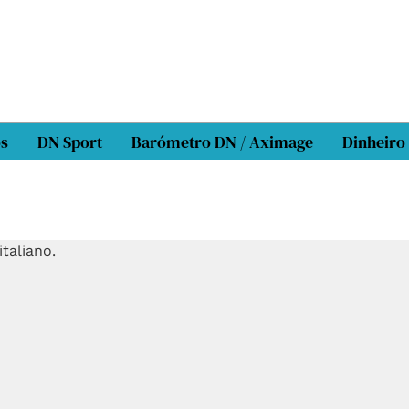
os
DN Sport
Barómetro DN / Aximage
Dinheiro