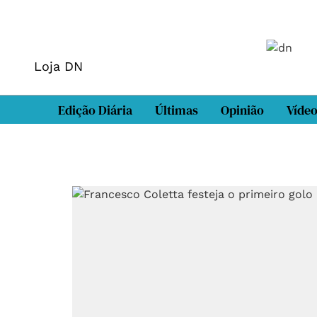
Loja DN
Edição Diária
Últimas
Opinião
Víde