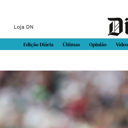
Loja DN
Edição Diária
Últimas
Opinião
Víde