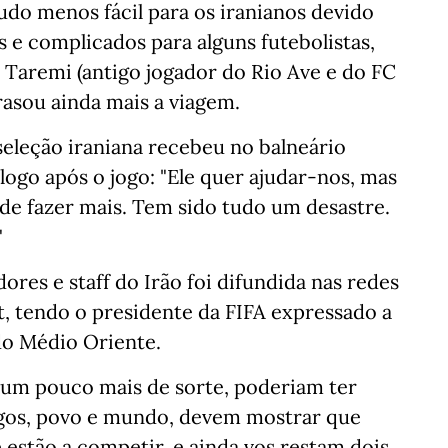
udo menos fácil para os iranianos devido
 e complicados para alguns futebolistas,
Taremi (antigo jogador do Rio Ave e do FC
rasou ainda mais a viagem.
eleção iraniana recebeu no balneário
 logo após o jogo: "Ele quer ajudar-nos, mas
 de fazer mais. Tem sido tudo um desastre.
"
res e staff do Irão foi difundida nas redes
t, tendo o presidente da FIFA expressado a
 do Médio Oriente.
om um pouco mais de sorte, poderiam ter
migos, povo e mundo, devem mostrar que
stão a competir, e ainda vos restam dois