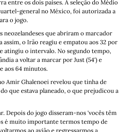
ra entre os dois países. A seleção do Médio
uartel-general no México, foi autorizada a
ra o jogo.
os neozelandeses que abriram o marcador
da assim, o Irão reagiu e empatou aos 32 por
e atingiu o intervalo. No segundo tempo,
dia a voltar a marcar por Just (54') e
 aos 64 minutos.
ano Amir Ghalenoei revelou que tinha de
 do que estava planeado, o que prejudicou a
r. Depois do jogo disseram-nos 'vocês têm
ós é muito importante termos tempo de
oltarmos ao avião e regressarmos a