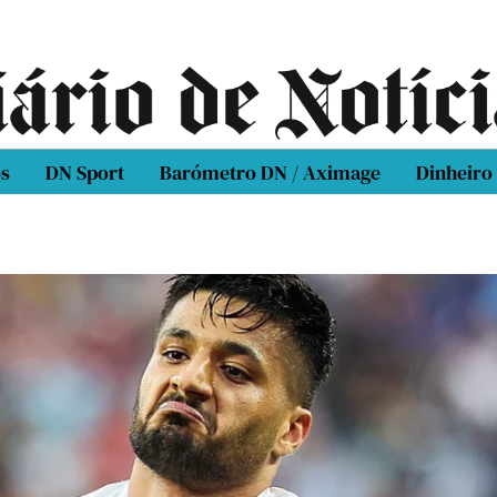
os
DN Sport
Barómetro DN / Aximage
Dinheiro