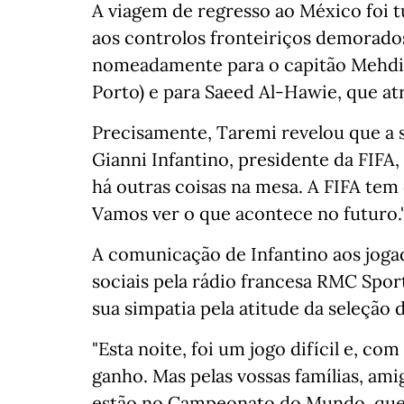
A viagem de regresso ao México foi t
aos controlos fronteiriços demorados
nomeadamente para o capitão Mehdi 
Porto) e para Saeed Al-Hawie, que at
Precisamente, Taremi revelou que a s
Gianni Infantino, presidente da FIFA,
há outras coisas na mesa. A FIFA tem
Vamos ver o que acontece no futuro.
A comunicação de Infantino aos jogado
sociais pela rádio francesa RMC Spor
sua simpatia pela atitude da seleção
"Esta noite, foi um jogo difícil e, c
ganho. Mas pelas vossas famílias, a
estão no Campeonato do Mundo, que e