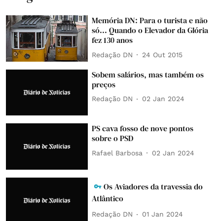
Memória DN: Para o turista e não
só... Quando o Elevador da Glória
fez 130 anos
Redação DN
24 Out 2015
Sobem salários, mas também os
preços
Redação DN
02 Jan 2024
PS cava fosso de nove pontos
sobre o PSD
Rafael Barbosa
02 Jan 2024
Os Aviadores da travessia do
Atlântico
Redação DN
01 Jan 2024