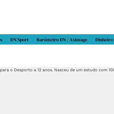
os
DN Sport
Barómetro DN / Aximage
Dinheiro