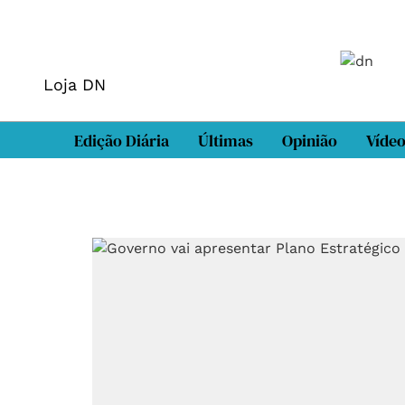
Loja DN
Edição Diária
Últimas
Opinião
Víde