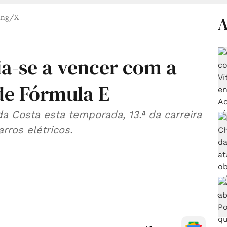
cing/X
A
eia-se a vencer com a
de Fórmula E
 da Costa esta temporada, 13.ª da carreira
rros elétricos.