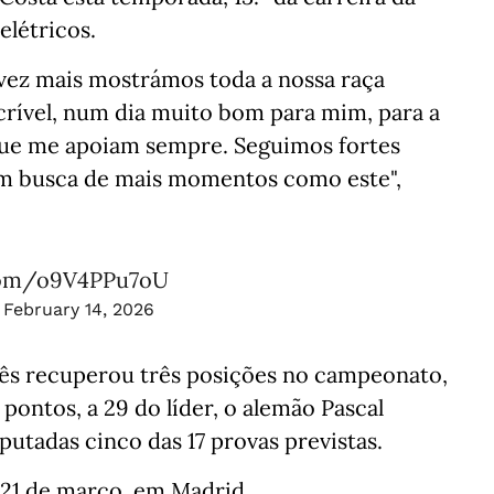
elétricos.
vez mais mostrámos toda a nossa raça
ncrível, num dia muito bom para mim, para a
que me apoiam sempre. Seguimos fortes
em busca de mais momentos como este",
.com/o9V4PPu7oU
)
February 14, 2026
uês recuperou três posições no campeonato,
ontos, a 29 do líder, o alemão Pascal
putadas cinco das 17 provas previstas.
21 de março, em Madrid.