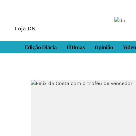
Loja DN
Edição Diária
Últimas
Opinião
Víde