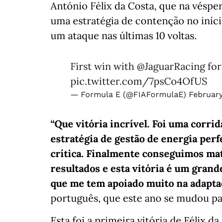
António Félix da Costa, que na vésper
uma estratégia de contenção no iníci
um ataque nas últimas 10 voltas.
First win with
@JaguarRacing
fo
pic.twitter.com/7psCo4OfUS
— Formula E (@FIAFormulaE)
February
“Que vitória incrível. Foi uma corri
estratégia de gestão de energia perfe
crítica. Finalmente conseguimos ma
resultados e esta vitória é um gran
que me tem apoiado muito na adapta
português, que este ano se mudou par
Esta foi a primeira vitória de Félix d