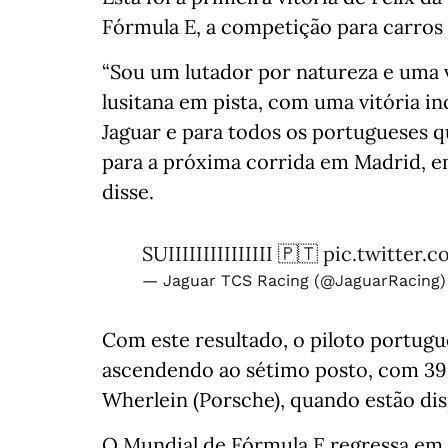
Fórmula E, a competição para carros 
“Sou um lutador por natureza e uma 
lusitana em pista, com uma vitória i
Jaguar e para todos os portugueses 
para a próxima corrida em Madrid, 
disse.
SUIIIIIIIIIIIIIII 🇵🇹
pic.twitter
— Jaguar TCS Racing (@JaguarRacing
Com este resultado, o piloto portug
ascendendo ao sétimo posto, com 39 p
Wherlein (Porsche), quando estão dis
O Mundial de Fórmula E regressa em 