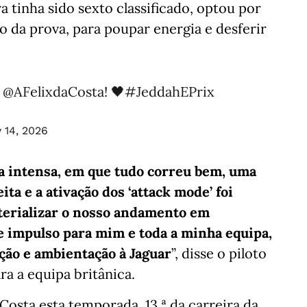
a tinha sido sexto classificado, optou por
o da prova, para poupar energia e desferir
r
@AFelixdaCosta
! 🖤
#JeddahEPrix
 14, 2026
da intensa, em que tudo correu bem, uma
ita e a ativação dos ‘attack mode’ foi
terializar o nosso andamento em
de impulso para mim e toda a minha equipa,
ção e ambientação à Jaguar
”, disse o piloto
a a equipa britânica.
a Costa esta temporada, 13.ª da carreira da