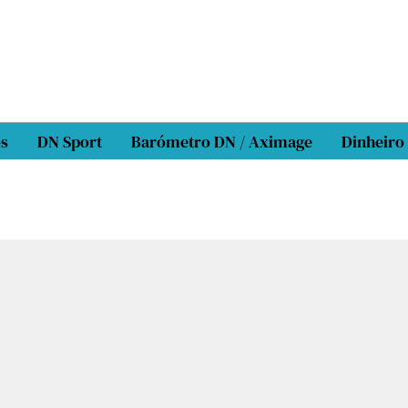
os
DN Sport
Barómetro DN / Aximage
Dinheiro