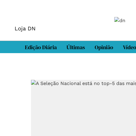
Loja DN
Edição Diária
Últimas
Opinião
Víde