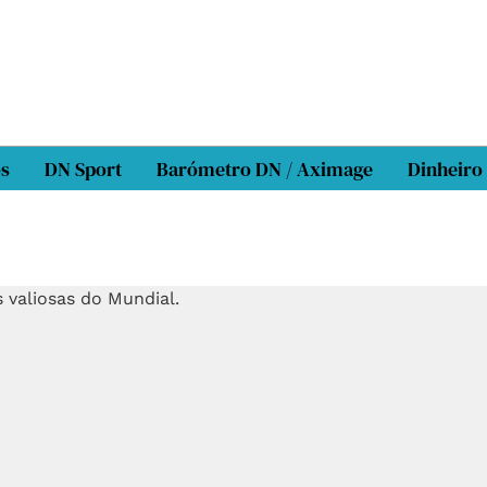
os
DN Sport
Barómetro DN / Aximage
Dinheiro