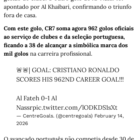
apontado por Al Khaibari, confirmando o triunfo
fora de casa.
Com este golo, CR7 soma agora 962 golos oficiais
ao serviço de clubes e da seleção portuguesa,
ficando a 38 de alcançar a simbólica marca dos
mil golos
na carreira profissional.
🚨🚨| GOAL: CRISTIANO RONALDO
SCORES HIS 962ND CAREER GOAL!!!
Al Fateh 0-1 Al
Nassr
pic.twitter.com/lODKDS1sXt
— CentreGoals. (@centregoals)
February 14,
2026
O avançado português não competia desde 30 de