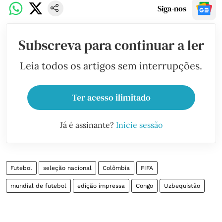
Siga-nos
Subscreva para continuar a ler
Leia todos os artigos sem interrupções.
Ter acesso ilimitado
Já é assinante?
Inicie sessão
Futebol
seleção nacional
Colômbia
FIFA
mundial de futebol
edição impressa
Congo
Uzbequistão