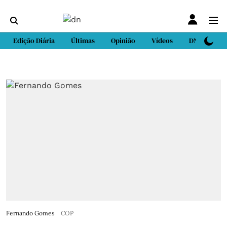
Edição Diária
Últimas
Opinião
Vídeos
DN Sport
Fernando Gomes
COP