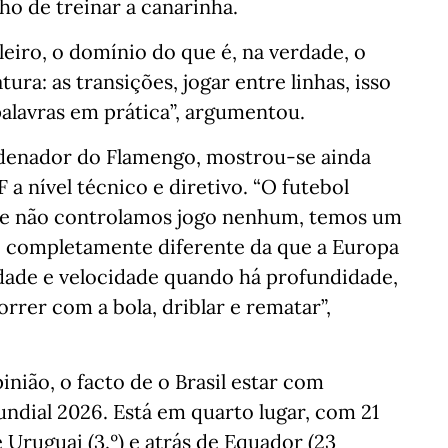
ho de treinar a canarinha.
leiro, o domínio do que é, na verdade, o
a: as transições, jogar entre linhas, isso
palavras em prática”, argumentou.
rdenador do Flamengo, mostrou-se ainda
a nível técnico e diretivo. “O futebol
oje não controlamos jogo nenhum, temos um
o completamente diferente da que a Europa
idade e velocidade quando há profundidade,
rrer com a bola, driblar e rematar”,
nião, o facto de o Brasil estar com
undial 2026. Está em quarto lugar, com 21
 Uruguai (3.º) e atrás de Equador (23