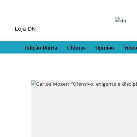
Loja DN
Edição Diária
Últimas
Opinião
Víde