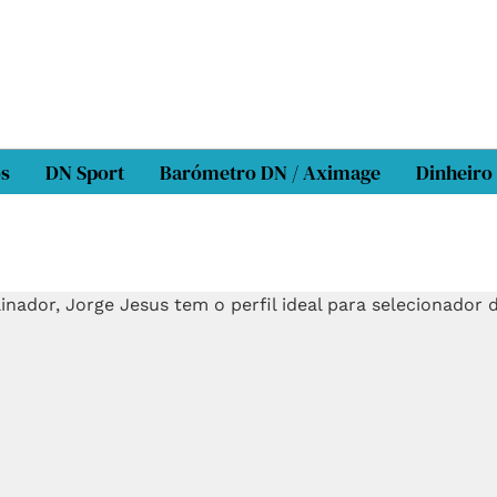
os
DN Sport
Barómetro DN / Aximage
Dinheiro