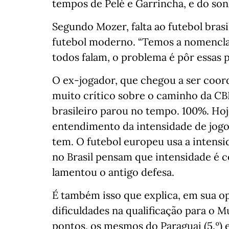
tempos de Pelé e Garrincha, e do son
Segundo Mozer, falta ao futebol brasi
futebol moderno. “Temos a nomenclatur
todos falam, o problema é pôr essas 
O ex-jogador, que chegou a ser coo
muito crítico sobre o caminho da CBF 
brasileiro parou no tempo. 100%. H
entendimento da intensidade de jog
tem. O futebol europeu usa a intens
no Brasil pensam que intensidade é co
lamentou o antigo defesa.
É também isso que explica, em sua opi
dificuldades na qualificação para o M
pontos, os mesmos do Paraguai (5.º) e