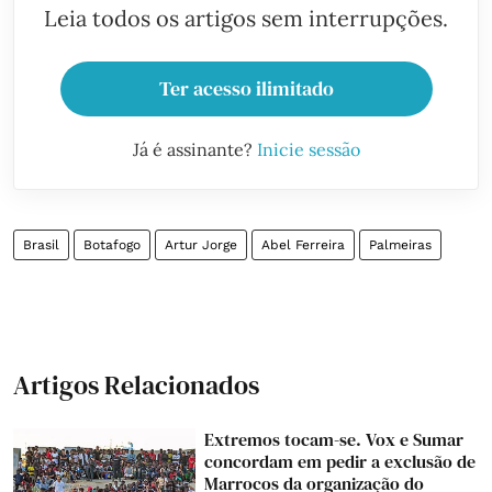
Leia todos os artigos sem interrupções.
Ter acesso ilimitado
Já é assinante?
Inicie sessão
Brasil
Botafogo
Artur Jorge
Abel Ferreira
Palmeiras
Artigos Relacionados
Extremos tocam-se. Vox e Sumar
concordam em pedir a exclusão de
Marrocos da organização do