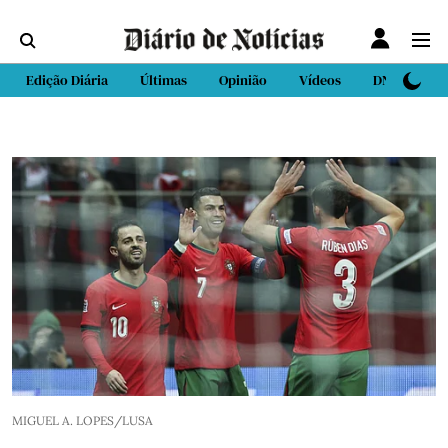
Edição Diária
Últimas
Opinião
Vídeos
DN Sport
MIGUEL A. LOPES/LUSA