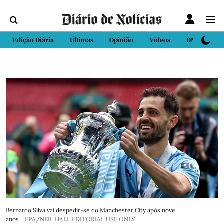
Edição Diária
Últimas
Opinião
Vídeos
DN Sport
Bernardo Silva vai despedir-se do Manchester City após nove
anos
EPA/NEIL HALL EDITORIAL USE ONLY