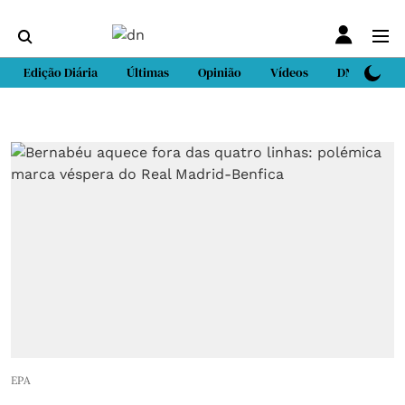
Edição Diária
Últimas
Opinião
Vídeos
DN Sport
EPA