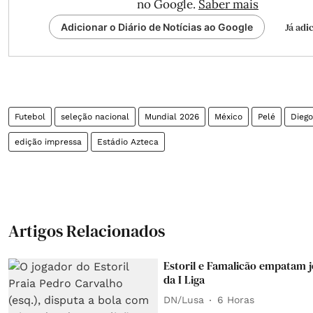
no Google.
Saber mais
Já adi
Adicionar o Diário de Notícias ao Google
Futebol
seleção nacional
Mundial 2026
México
Pelé
Dieg
edição impressa
Estádio Azteca
Artigos Relacionados
Estoril e Famalicão empatam j
da I Liga
DN/Lusa
6 Horas