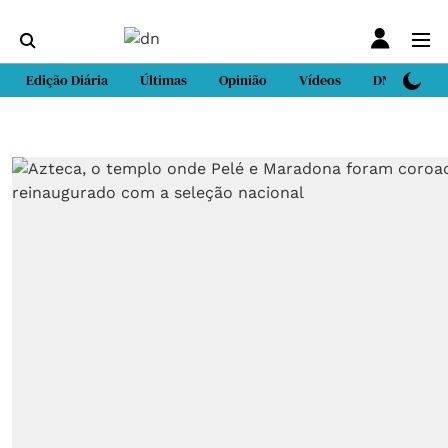
Edição Diária
Últimas
Opinião
Vídeos
DN Sport