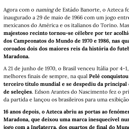
Agora com o
naming
de Estádo Banorte, o Azteca fo
inaugurado a 29 de maio de 1966 com um jogo entr
mexicanos do América e os italianos do Torino. Ma
majestoso recinto tornou-se célebre por ter acolhid
dos Campeonatos do Mundo de 1970 e 1986, nas qu
coroados dois dos maiores reis da história do futeb
Maradona.
A 21 de junho de 1970, o Brasil venceu Itália por 4-
melhores finais de sempre, na qual
Pelé conquistou
terceiro título mundial e se despediu da principa
de seleções
. Edson Arantes do Nascimento fez o pr
da partida e lançou os brasileiros para uma exibiçã
16 anos depois, o Azteca abriu as portas ao fenóme
Maradona, que deixou uma marca inesquecível nu
jogo com a Inglaterra, dos quartos de final do Mund