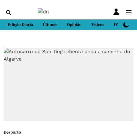
Edição Diária
Últimas
Opinião
Vídeos
DN Sport
Desporto