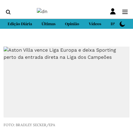
Edição Diária
Últimas
Opinião
Vídeos
DN Sport
FOTO: BRADLEY SECKER/EPA