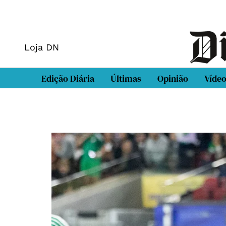
Loja DN
Edição Diária
Últimas
Opinião
Víde