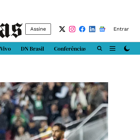
Assine
Entrar
 Vivo
DN Brasil
Conferências
DN LAB
Class