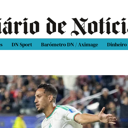
os
DN Sport
Barómetro DN / Aximage
Dinheiro