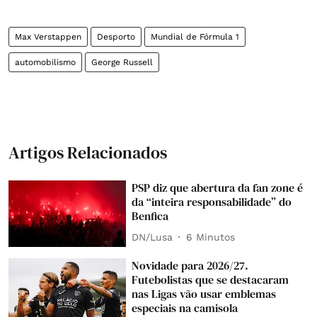
Max Verstappen
Desporto
Mundial de Fórmula 1
automobilismo
George Russell
Artigos Relacionados
PSP diz que abertura da fan zone é
da “inteira responsabilidade” do
Benfica
DN/Lusa
6 Minutos
Novidade para 2026/27.
Futebolistas que se destacaram
nas Ligas vão usar emblemas
especiais na camisola