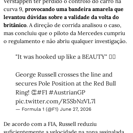
Verstappen ter perdido o controlo do carro na
curva 9,
provocando uma bandeira amarela que
levantou dúvidas sobre a validade da volta do
britânico
. A direção de corrida analisou o caso,
mas concluiu que o piloto da Mercedes cumpriu
o regulamento e não abriu qualquer investigação.
"It was hooked up like a BEAUTY" 😮‍💨
George Russell crosses the line and
secures Pole Position at the Red Bull
Ring! 👏
#F1
#AustrianGP
pic.twitter.com/R5SbNzVL7l
— Formula 1 (@F1)
June 27, 2026
De acordo com a FIA, Russell reduziu
suficientemente a velocidade na zona assinalada