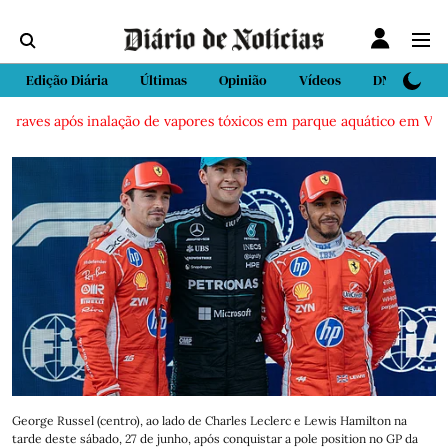
Edição Diária
Últimas
Opinião
Vídeos
DN Sport
aves após inalação de vapores tóxicos em parque aquático em Vieira d
George Russel (centro), ao lado de Charles Leclerc e Lewis Hamilton na
tarde deste sábado, 27 de junho, após conquistar a pole position no GP da