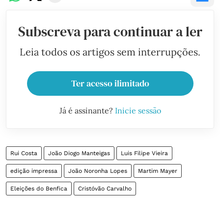
Subscreva para continuar a ler
Leia todos os artigos sem interrupções.
Ter acesso ilimitado
Já é assinante?
Inicie sessão
Rui Costa
João Diogo Manteigas
Luis Filipe Vieira
edição impressa
João Noronha Lopes
Martim Mayer
Eleições do Benfica
Cristóvão Carvalho