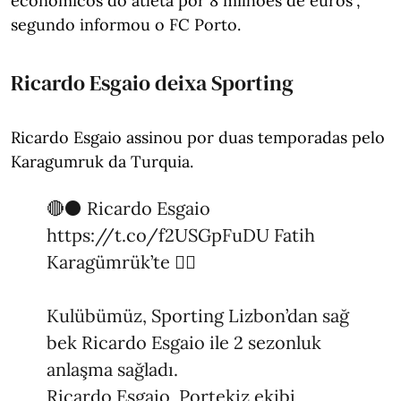
económicos do atleta por 8 milhões de euros",
segundo informou o FC Porto.
Ricardo Esgaio deixa Sporting
Ricardo Esgaio assinou por duas temporadas pelo
Karagumruk da Turquia.
🔴⚫️ Ricardo Esgaio
https://t.co/f2USGpFuDU
Fatih
Karagümrük’te ✍🏼
Kulübümüz, Sporting Lizbon’dan sağ
bek Ricardo Esgaio ile 2 sezonluk
anlaşma sağladı.
Ricardo Esgaio, Portekiz ekibi