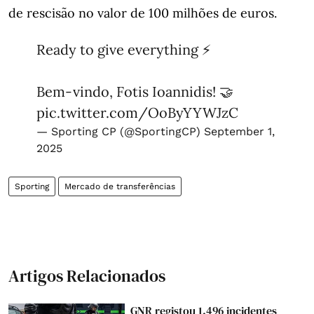
de rescisão no valor de 100 milhões de euros.
Ready to give everything ⚡️
Bem-vindo, Fotis Ioannidis! 🤝
pic.twitter.com/OoByYYWJzC
— Sporting CP (@SportingCP)
September 1,
2025
Sporting
Mercado de transferências
Artigos Relacionados
GNR registou 1.496 incidentes