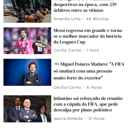
desportivos na época, com 259
árbitros entre as vítimas
Amanda Lima
46 Minutos
Messi regressa em grande e torna-
se o melhor marcador da história
da Leagues Cup
Cecília Carmo
1 Hora
Miguel Poiares Maduro: "A FIFA
só mudará com uma pressão
muito forte do exterior"
Cecília Carmo
6 Horas
Infantino sai reforçado de reunião
com a cúpula da FIFA, que pede
desculpa por plano polémico
Isaura Almeida
13 Horas