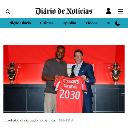
Edição Diária
Últimas
Opinião
Vídeos
DN Sport
Lukébakio oficializado no Benfica.
BENFICA