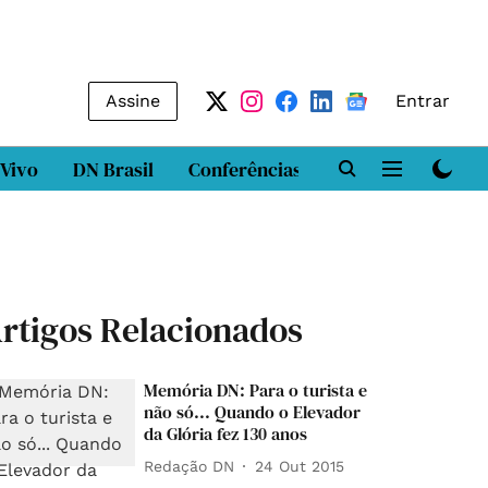
Assine
Entrar
 Vivo
DN Brasil
Conferências
DN LAB
Class
rtigos Relacionados
Memória DN: Para o turista e
não só... Quando o Elevador
da Glória fez 130 anos
Redação DN
24 Out 2015