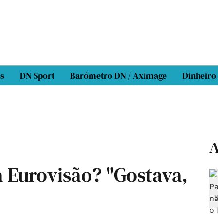
os
DN Sport
Barómetro DN / Aximage
Dinheiro
A
a Eurovisão? "Gostava,