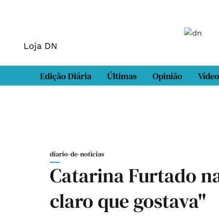
Loja DN
Edição Diária
Últimas
Opinião
Víde
diario-de-noticias
Catarina Furtado n
claro que gostava"