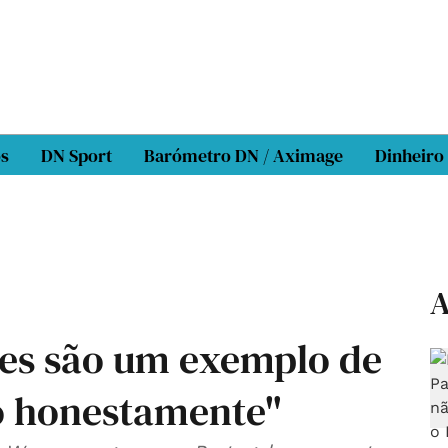
os
DN Sport
Barómetro DN / Aximage
Dinheiro
A
es são um exemplo de
to honestamente"