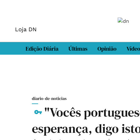
Loja DN
Edição Diária
Últimas
Opinião
Víde
diario-de-noticias
"Vocês portugues
esperança, digo is