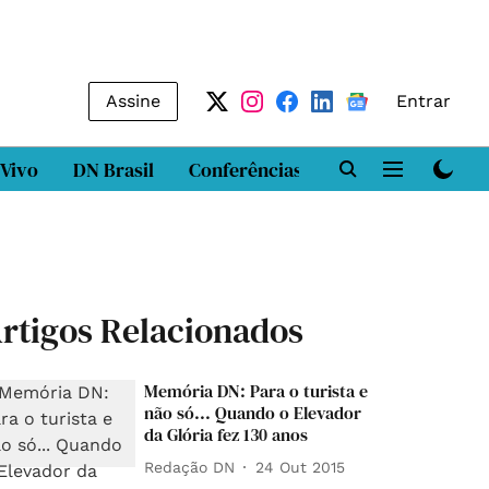
Assine
Entrar
 Vivo
DN Brasil
Conferências
DN LAB
Class
rtigos Relacionados
Memória DN: Para o turista e
não só... Quando o Elevador
da Glória fez 130 anos
Redação DN
24 Out 2015