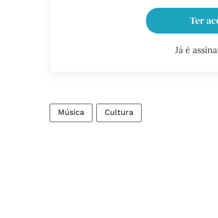
Ter ac
Já é assin
Música
Cultura