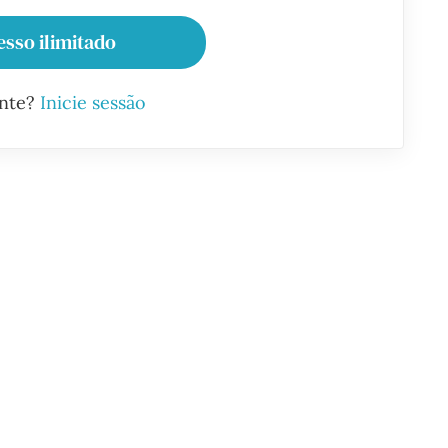
esso ilimitado
ante?
Inicie sessão