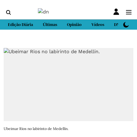
Edição Diária
Últimas
Opinião
Vídeos
DN Sport
Ubeimar Rios no labirinto de Medellín.