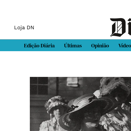
Loja DN
Edição Diária
Últimas
Opinião
Víde