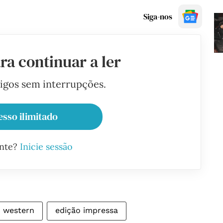
Siga-nos
ra continuar a ler
tigos sem interrupções.
esso ilimitado
ante?
Inicie sessão
western
edição impressa