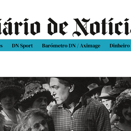
os
DN Sport
Barómetro DN / Aximage
Dinheiro