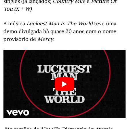
singles (já lançados)
Country Mile
e
Picture Of
You (X + W)
.
A música
Luckiest Man In The World
teve uma
demo divulgada há quase 20 anos com o nome
provisório de
Mercy
.