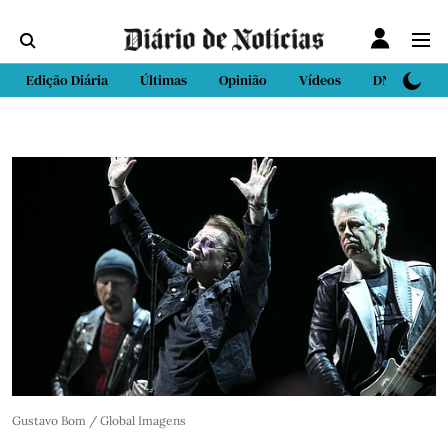
Edição Diária
Últimas
Opinião
Vídeos
DN Sport
Gustavo Bom / Global Imagens