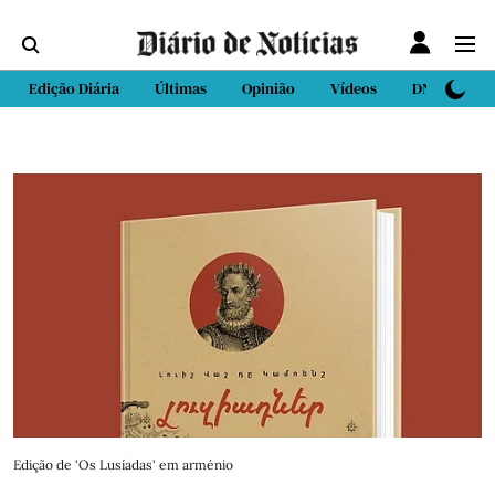
Edição Diária
Últimas
Opinião
Vídeos
DN Sport
Edição de 'Os Lusíadas' em arménio