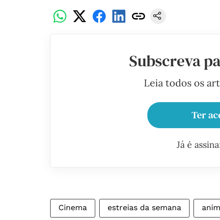
Subscreva pa
Leia todos os ar
Ter ac
Já é assin
Cinema
estreias da semana
ani