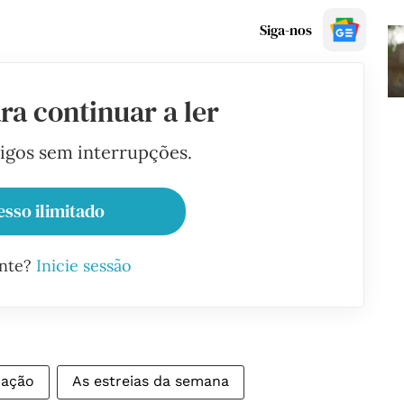
Siga-nos
ra continuar a ler
tigos sem interrupções.
esso ilimitado
ante?
Inicie sessão
mação
As estreias da semana