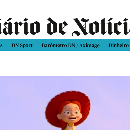
os
DN Sport
Barómetro DN / Aximage
Dinheiro