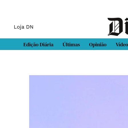
Loja DN
Edição Diária
Últimas
Opinião
Víde