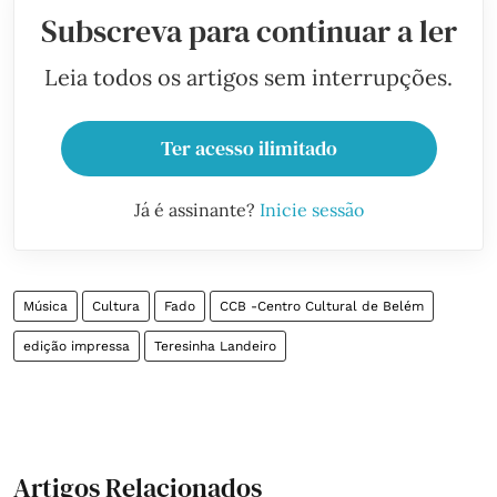
Subscreva para continuar a ler
Leia todos os artigos sem interrupções.
Ter acesso ilimitado
Já é assinante?
Inicie sessão
Música
Cultura
Fado
CCB -Centro Cultural de Belém
edição impressa
Teresinha Landeiro
Artigos Relacionados