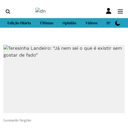
Edição Diária
Últimas
Opinião
Vídeos
DN Sport
Leonardo Negrão