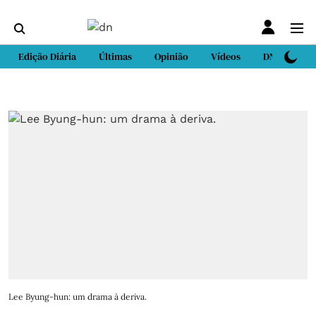
Edição Diária
Últimas
Opinião
Vídeos
DN Sport
Lee Byung-hun: um drama à deriva.