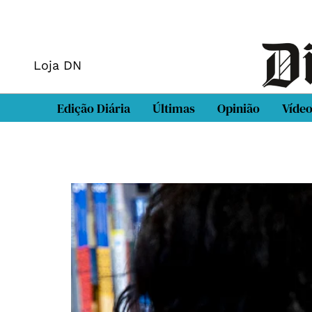
Loja DN
Edição Diária
Últimas
Opinião
Víde