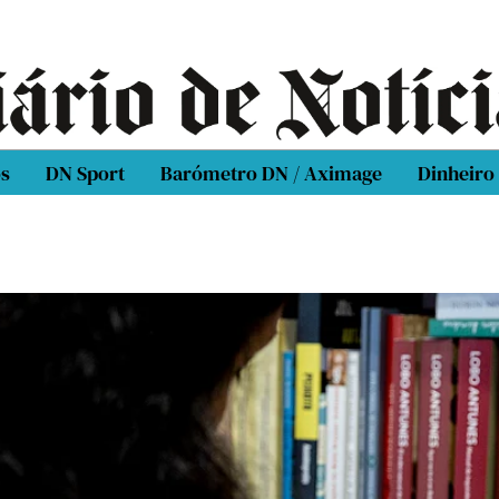
os
DN Sport
Barómetro DN / Aximage
Dinheiro