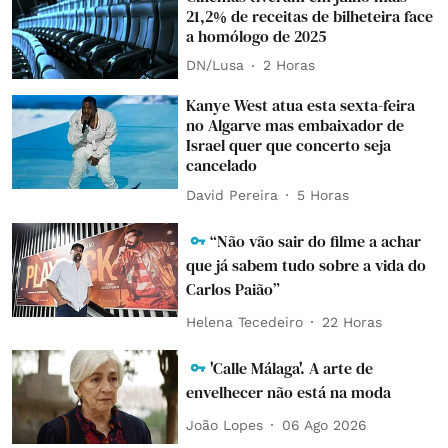
21,2% de receitas de bilheteira face
a homólogo de 2025
DN/Lusa
2 Horas
Kanye West atua esta sexta-feira
no Algarve mas embaixador de
Israel quer que concerto seja
cancelado
David Pereira
5 Horas
“Não vão sair do filme a achar
que já sabem tudo sobre a vida do
Carlos Paião”
Helena Tecedeiro
22 Horas
'Calle Málaga'. A arte de
envelhecer não está na moda
João Lopes
06 Ago 2026