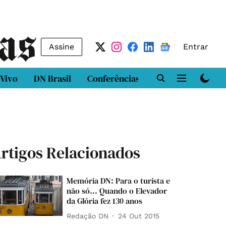
Assine
Entrar
 Vivo
DN Brasil
Conferências
DN LAB
Class
rtigos Relacionados
Memória DN: Para o turista e
não só... Quando o Elevador
da Glória fez 130 anos
Redação DN
24 Out 2015