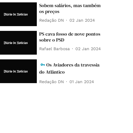
Sobem salários, mas também
os preços
Redação DN
02 Jan 2024
PS cava fosso de nove pontos
sobre o PSD
Rafael Barbosa
02 Jan 2024
Os Aviadores da travessia
do Atlântico
Redação DN
01 Jan 2024