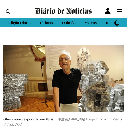
Edição Diária
Últimas
Opinião
Vídeos
DN Sport
Ghery numa exposição em Paris.
準建築人手札網站 Forgemind ArchiMedia
/ Flickr/CC