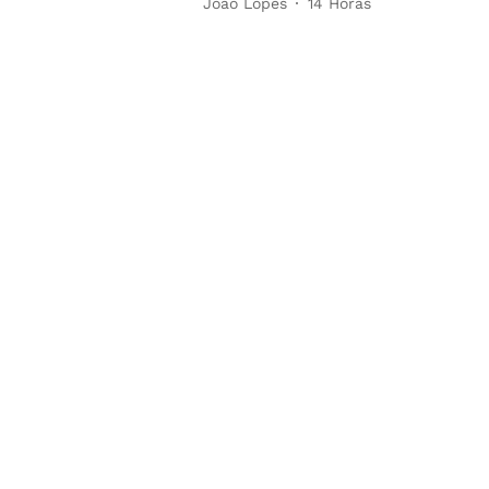
João Lopes
14 Horas