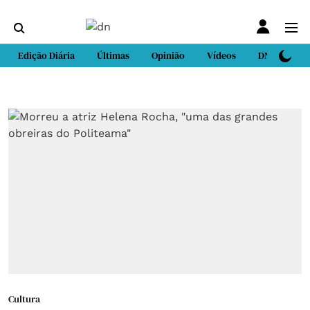
Edição Diária
Últimas
Opinião
Vídeos
DN Sport
Cultura