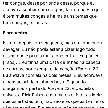
ter congas, desse por onde desse, porque eu
andava a sonhar com congas, tanto que É o que
é tem muitas congas e há mais uns temas que
têm congas, e flautas.
E orquestra...
Isso foi depois, que eu queria, mas eu tinha que ir
devagar. Eu não podia estar a dizer logo tudo
assim, que é para a malta não entrar em pânico
[risos]. E eu tinha uma data de linhas na cabeça
de cordas, por exemplo, da canção
Planeta 22
.
Eu andava com ela há dois meses. E eu acordava
a pensar, sai da minha cabeça. E quando
chegamos à parte do
Planeta 22
, é daquelas
coisas, o Rick Ruben costuma dizer isto, as ideias
que os artistas têm, não são eles que as têm, elas
vêm ter contigo. E quando tu não as agarras, elas