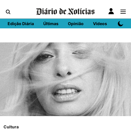
Edição Diária
Últimas
Opinião
Vídeos
DN Spo
Cultura