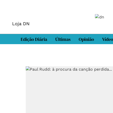
Loja DN
Edição Diária
Últimas
Opinião
Víde