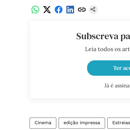
Subscreva pa
Leia todos os ar
Ter ac
Já é assin
Cinema
edição impressa
Estreia