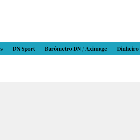
os
DN Sport
Barómetro DN / Aximage
Dinheiro