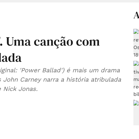
A
'. Uma canção com
lada
riginal: 'Power Ballad') é mais um drama
s John Carney narra a história atribulada
 Nick Jonas.