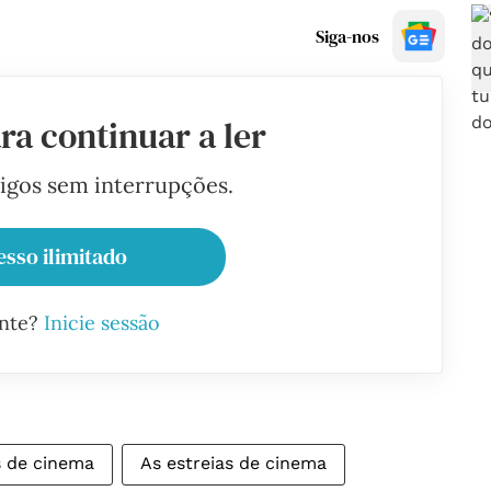
Siga-nos
ra continuar a ler
tigos sem interrupções.
esso ilimitado
ante?
Inicie sessão
s de cinema
As estreias de cinema