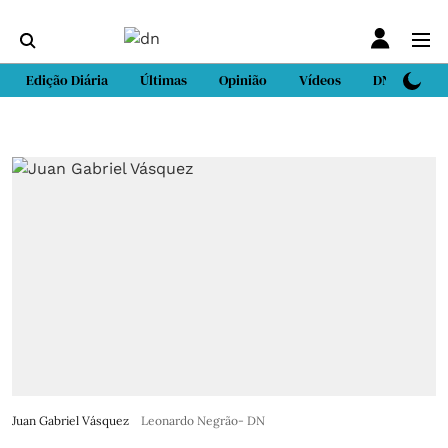
Edição Diária
Últimas
Opinião
Vídeos
DN Sport
Juan Gabriel Vásquez
Leonardo Negrão- DN