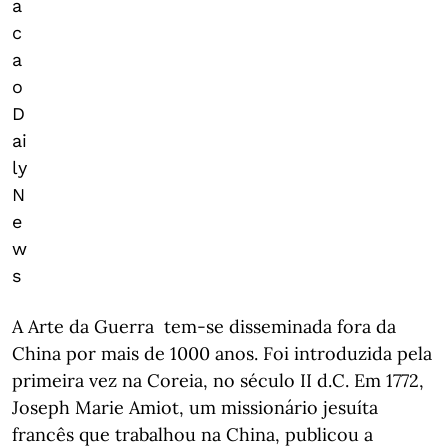
a
c
a
o
D
ai
ly
N
e
w
s
A Arte da Guerra tem-se disseminada fora da
China por mais de 1000 anos. Foi introduzida pela
primeira vez na Coreia, no século II d.C. Em 1772,
Joseph Marie Amiot, um missionário jesuíta
francês que trabalhou na China, publicou a