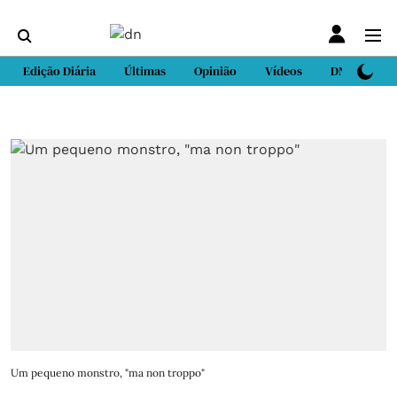
Edição Diária
Últimas
Opinião
Vídeos
DN Sport
Um pequeno monstro, "ma non troppo"