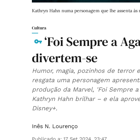
Kathryn Hahn numa personagem que lhe assenta às m
Cultura
‘Foi Sempre a Aga
divertem-se
Humor, magia, pozinhos de terror 
resgata uma personagem apresenta
produção da Marvel, 'Foi Sempre a 
Kathryn Hahn brilhar – e ela apro
Disney+.
Inês N. Lourenço
Publicado a
:
17 Set 2024, 23:47