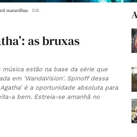
il maravilhas.
D.R.
A
tha’: as bruxas
e música estão na base da série que
da em 'WandaVision'. Spinoff dessa
Agatha' é a oportunidade absoluta para
veita-a bem. Estreia-se amanhã no