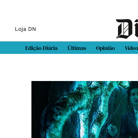
Loja DN
Edição Diária
Últimas
Opinião
Víde