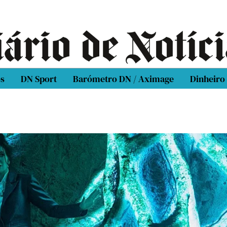
os
DN Sport
Barómetro DN / Aximage
Dinheiro