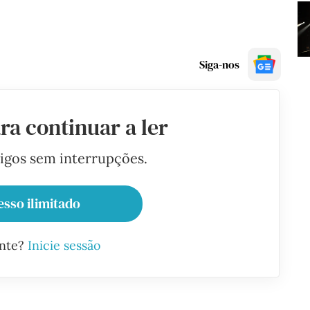
Siga-nos
ra continuar a ler
tigos sem interrupções.
esso ilimitado
ante?
Inicie sessão