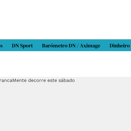
os
DN Sport
Barómetro DN / Aximage
Dinheiro