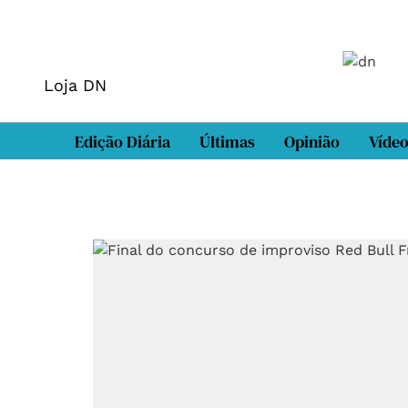
Loja DN
Edição Diária
Últimas
Opinião
Víde