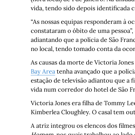
vida, tendo sido depois identificada 
“As nossas equipas responderam à oc
constataram o óbito de uma pessoa”,
adiantando que a polícia de São Fran
no local, tendo tomado conta da ocor
As causas da morte de Victoria Jones
Bay Area
tenha avançado que a políci
estação de televisão adiantou que a f
vida num corredor do hotel de São F
Victoria Jones era filha de Tommy Le
Kimberlea Cloughley. O casal tem outr
A atriz integrou os elencos dos filme
Homem
, nos quais trabalhou ao lad