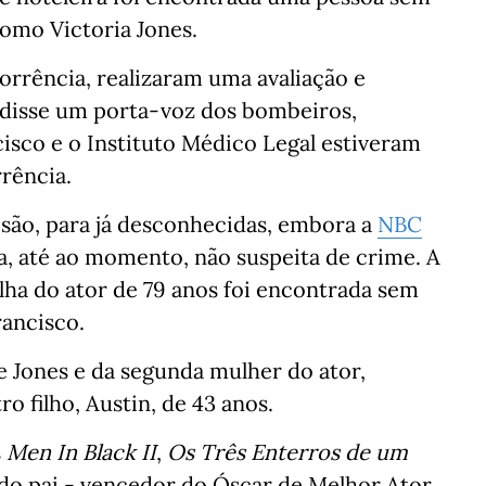
como Victoria Jones.
orrência, realizaram uma avaliação e
 disse um porta-voz dos bombeiros,
cisco e o Instituto Médico Legal estiveram
rência.
 são, para já desconhecidas, embora a
NBC
a, até ao momento, não suspeita de crime. A
ilha do ator de 79 anos foi encontrada sem
rancisco.
e Jones e da segunda mulher do ator,
o filho, Austin, de 43 anos.
s
Men In Black II
,
Os Três Enterros de um
o do pai - vencedor do Óscar de Melhor Ator