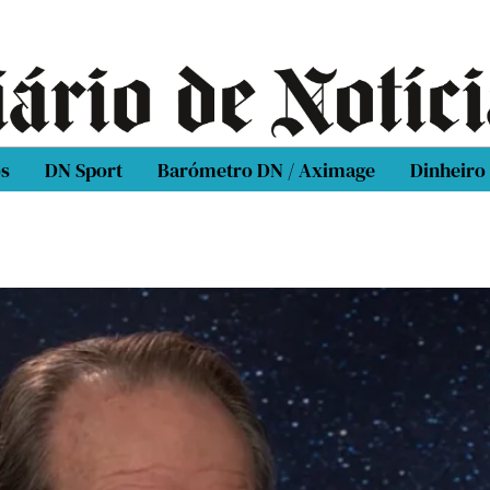
os
DN Sport
Barómetro DN / Aximage
Dinheiro