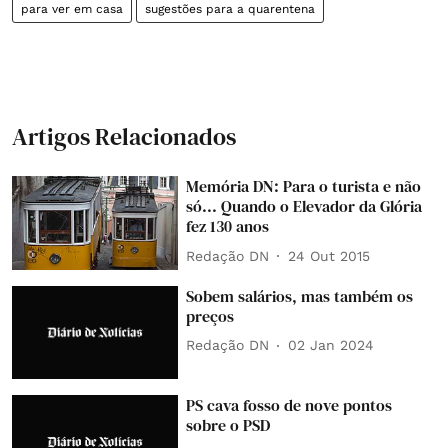
para ver em casa
sugestões para a quarentena
Artigos Relacionados
Memória DN: Para o turista e não
só... Quando o Elevador da Glória
fez 130 anos
Redação DN
24 Out 2015
Sobem salários, mas também os
preços
Redação DN
02 Jan 2024
PS cava fosso de nove pontos
sobre o PSD