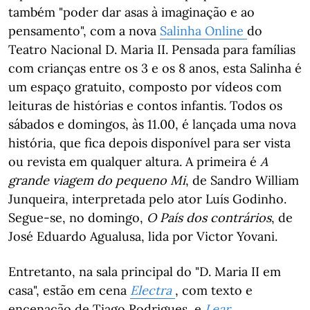
também "poder dar asas à imaginação e ao
pensamento", com a nova
Salinha Online
do
Teatro Nacional D. Maria II. Pensada para famílias
com crianças entre os 3 e os 8 anos, esta Salinha é
um espaço gratuito, composto por vídeos com
leituras de histórias e contos infantis. Todos os
sábados e domingos, às 11.00, é lançada uma nova
história, que fica depois disponível para ser vista
ou revista em qualquer altura. A primeira é
A
grande viagem do pequeno Mi
, de Sandro William
Junqueira, interpretada pelo ator Luís Godinho.
Segue-se, no domingo,
O País dos contrários
, de
José Eduardo Agualusa, lida por Victor Yovani.
Entretanto, na sala principal do "D. Maria II em
casa", estão em cena
Electra
, com texto e
encenação de Tiago Rodrigues, e
Lear
,